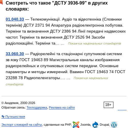
Смотреть что такое "ДСТУ 3936-99" в других
словарях:
01.040.33
— Телекомунікації. Аудіо та відеотехніка (Словники
термінів) ДСТУ 2371 94 Апаратура радіоелектронна побутова.
Терміни та визначення ДСТУ 2386 94 Лінії передачі надвисоких
частот. Терміни та визначення ДСТУ 2526 94 Засоби
радіолокаційні. Терміни та… …
Покажчик національних стандартів
33.060.30
— Радіорелейні та стаціонарні супутникові системи
зв язку ГОСТ 19463 89 Магистральные каналы изображения
радиорелейных и спутниковых систем передачи. Основные
параметры и методы измерений. Взамен ГОСТ 19463 74 ГОСТ
23288 78 Радиопеленгаторы.… …
Покажчик національних
стандартів
© Академик, 2000-2026
18+
Обратная связь:
Техподдержка
,
Реклама на сайте
👣 Путешествия
Экспорт словарей на сайты
, сделанные на PHP,
Joomla,
Drupal,