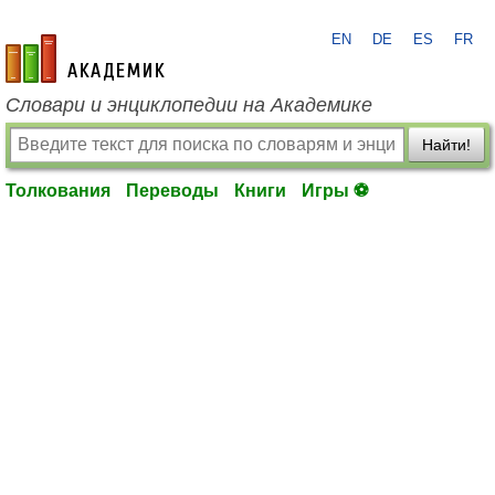
EN
DE
ES
FR
academic.ru
Словари и энциклопедии на Академике
Найти!
Толкования
Переводы
Книги
Игры ⚽